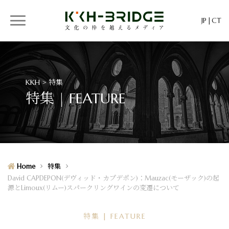
JP
CT
KKH > 特集
特集 | FEATURE
Home
特集
David CAPDEPON(デヴィッド・カプデポン)：Mauzac(モーザック)の起
源とLimoux(リムー)スパークリングワインの変遷について
特集 | FEATURE