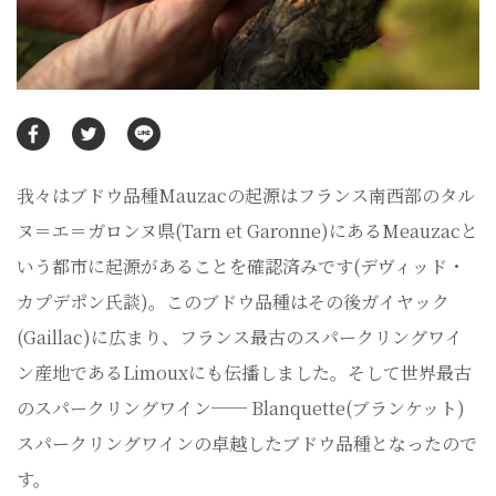
我々はブドウ品種Mauzacの起源はフランス南西部のタル
ヌ＝エ＝ガロンヌ県(Tarn et Garonne)にあるMeauzacと
いう都市に起源があることを確認済みです(デヴィッド・
カプデポン氏談)。このブドウ品種はその後ガイヤック
(Gaillac)に広まり、フランス最古のスパークリングワイ
ン産地であるLimouxにも伝播しました。そして世界最古
のスパークリングワイン── Blanquette(ブランケット)
スパークリングワインの卓越したブドウ品種となったので
す。