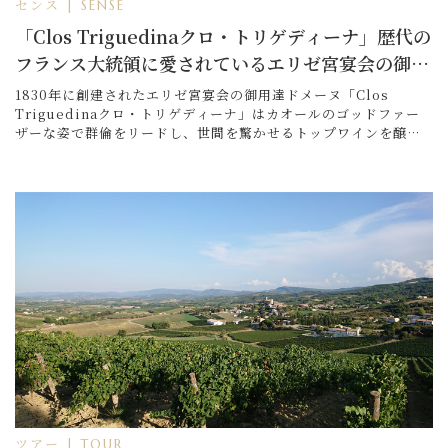
センス | SENSE
「Clos Triguedinaクロ・トリゲディーナ」歴代の
フランス大統領に愛されているエリゼ宮宴会の御用
達ドメーヌ
1830年に創建されたエリゼ宮宴会の御用達ドメーヌ「Clos
Triguedinaクロ・トリゲディーナ」はカオールのゴッドファー
ザーな姿で群倫をリードし、世間を驚かせるトップワインを醸造
してきた。そのため、フランス大統領が重要な政治指導者や各国
の元首を招待
ツアー | TOUR