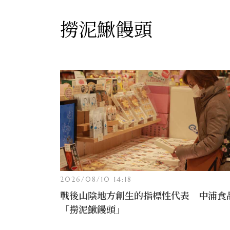
撈泥鰍饅頭
2026/08/10 14:18
戰後山陰地方創生的指標性代表 中浦食
「撈泥鰍饅頭」