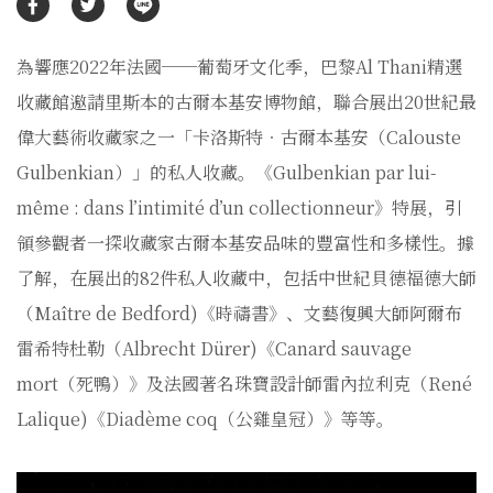
為響應2022年法國──葡萄牙文化季，巴黎Al Thani精選
收藏館邀請里斯本的古爾本基安博物館，聯合展出20世紀最
偉大藝術收藏家之一「卡洛斯特‧古爾本基安（Calouste
Gulbenkian）」的私人收藏。《Gulbenkian par lui-
même : dans l’intimité d’un collectionneur》特展，引
領參觀者一探收藏家古爾本基安品味的豐富性和多樣性。據
了解，在展出的82件私人收藏中，包括中世紀貝德福德大師
（Maître de Bedford)《時禱書》、文藝復興大師阿爾布
雷希特杜勒（Albrecht Dürer)《Canard sauvage
mort（死鴨）》及法國著名珠寶設計師雷內拉利克（René
Lalique)《Diadème coq（公雞皇冠）》等等。