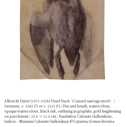
Albrecht Dürer (1471-1528) Dead Duck（Canard sauvage mort） /
Germany, c. 1502 (?) or c. 1512 (?) / Pen and brush, watercolour,
opaque watercolour, black ink, outlining in graphite, gold heightening
on parchment / 22.6 × 12.4 cm / Fundation Calouste Gulbenkian,
Lisbon – Museum Calouste Gulbenkian © Catarina Gomes Ferreira