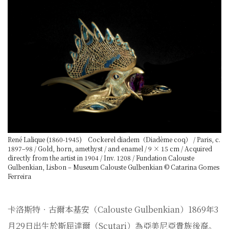
René Lalique (1860-1945) Cockerel diadem（Diadème coq） / Paris, c.
1897–98 / Gold, horn, amethyst / and enamel / 9 × 15 cm / Acquired
directly from the artist in 1904 / Inv. 1208 / Fundation Calouste
Gulbenkian, Lisbon – Museum Calouste Gulbenkian © Catarina Gomes
Ferreira
卡洛斯特‧古爾本基安（Calouste Gulbenkian）1869年3
月29日出生於斯屈達爾（Scutari）為亞美尼亞貴族後裔。