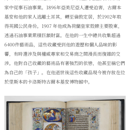
家中從事石油事業。1896年亞美尼亞人遭受迫害，古爾本
基安和他的家人逃離土耳其，轉至倫敦定居，於1902年取
得英國公民身份。1907 年他成為荷蘭皇家殼牌主要股東，
透過石油事業累積巨額財富。在他的一生中總共收集超過
6400件藝術品，這些收藏受到他的遊歷和個人品味的影
響，有時還涉及與權威專家和交易商之間漫長而復雜的交
涉。他對自己收藏的藝術品有著強烈的依戀，他甚至稱它們
為自己的「孩子」。在他逝世後這些收藏品現今被存放在位
於里斯本的卡洛斯特古爾本基安博物館中。