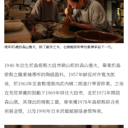
現年85歲的森山雅夫，除了創作之外，也積極將所學技藝傳承給下一代。
1940 年出生於島根縣大田市朝山町的森山雅夫，畢業於島
根縣立職業補導所的陶磁器科。1957年師從河井寬次郎
後，於1963年至倉敷堤窯向武內晴二朗進行學習修業。之後
在荒尾常藏的鼓勵下1969年移住大田市，並於1971年開設
森山窯。其傑出的燒製工藝，曾榮獲1978年島根縣綜合美
術展金獎，以及1990年日本民藝館展協會獎殊榮。