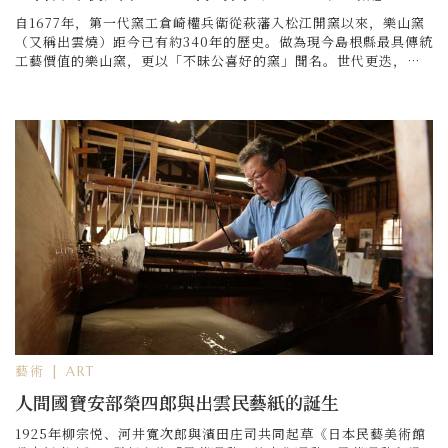
自1677年，第一代窯工倉崎權兵衛從萩藩入松江開窯以來，樂山窯
（又稱出雲燒）距今已有約340年的歷史。做為現今島根縣最具傳統
工藝價值的樂山窯，更以「不昧公喜好的窯」聞名。世代更迭，如
今樂山窯已傳至第十二代長岡住右衛門空郷，所制茶具、茶碗仍受
日本眾多茶道愛好
藝術 | ART
人間國寶安部榮四郎與出雲民藝紙的誕生
1925年柳宗悦、河井寬次郎與濱田庄司共同起草《日本民藝美術館