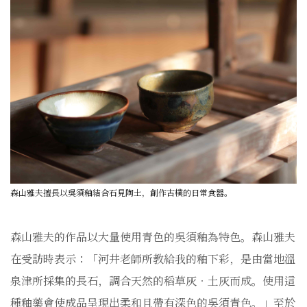
森山雅夫擅長以吳須釉結合石見陶土，創作古樸的日常食器。
森山雅夫的作品以大量使用青色的吳須釉為特色。森山雅夫
在受訪時表示：「河井老師所教給我的釉下彩，是由當地溫
泉津所採集的長石，調合天然的稻草灰‧土灰而成。使用這
種釉藥會使成品呈現出柔和且帶有深色的吳須青色。」至於