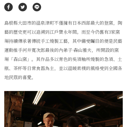
島根縣大田市的溫泉津町不僅擁有日本西部最大的登窯，陶
藝的歷史更可以追溯到江戶寶永年間。而至今仍舊有3家窯
場持續傳承著傳統手工燒製工藝，其中備受矚目的便是民藝
運動推手河井寬次郎最後的內弟子―― 森山雅夫，所開設的窯
場「森山窯」。其作品多以青色的吳須釉所燒製的急須、土
瓶、茶杯等日常食器為主，並以溫暖素樸的風格受到全國各
地民眾的喜愛。