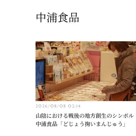
中浦食品
2026/08/08 02:14
山陰における戦後の地方創生のシンボ
中浦食品「どじょう掬いまんじゅう」