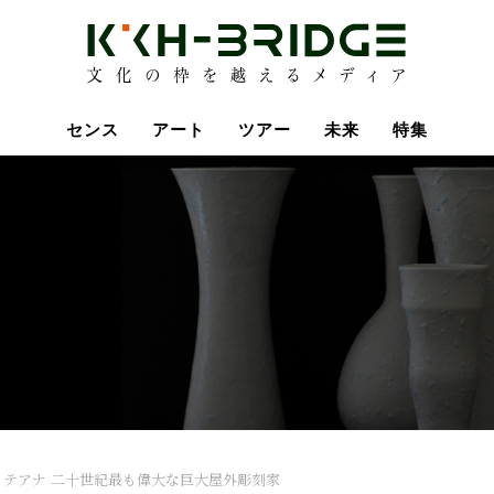
センス
アート
ツアー
未来
特集
・テアナ 二十世紀最も偉大な巨大屋外彫刻家