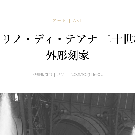
アート | ART
リノ・ディ・テアナ 二十
外彫刻家
欧州報道部 | パリ
2021/10/31 16:02