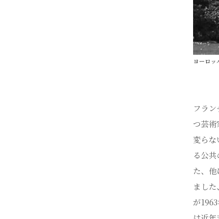
ヨーロッパ最
フラン
つ芸術
変らな
る公共
た、他に
ました
が19
は近年