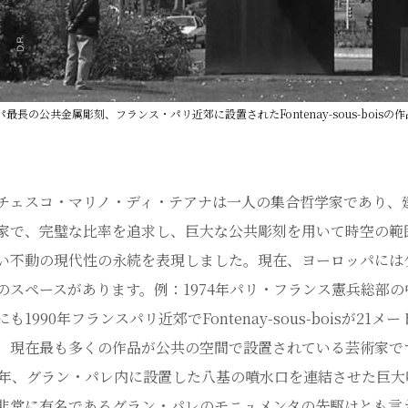
長の公共金属彫刻、フランス・パリ近郊に設置されたFontenay-sous-boisの作品「自由」(
チェスコ・マリノ・ディ・テアナは一人の集合哲学家であり、
家で、完璧な比率を追求し、巨大な公共彫刻を用いて時空の範
い不動の現代性の永続を表現しました。現在、ヨーロッパには
のスペースがあります。例：1974年パリ・フランス憲兵総部
も1990年フランスパリ近郊でFontenay-sous-boisが21メー
、現在最も多くの作品が公共の空間で設置されている芸術家で
63年、グラン・パレ内に設置した八基の噴水口を連結させた巨大噴
非常に有名であるグラン・パレのモニュメンタの先駆けとも言