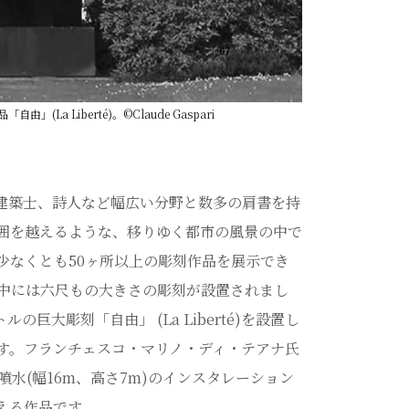
La Liberté)。©Claude Gaspari
建築士、詩人など幅広い分野と数多の肩書を持
囲を越えるような、移りゆく都市の風景の中で
少なくとも50ヶ所以上の彫刻作品を展示でき
の中には六尺もの大きさの彫刻が設置されまし
トルの巨大彫刻「自由」 (La Liberté)を設置し
す。フランチェスコ・マリノ・ディ・テアナ氏
水(幅16m、高さ7m)のインスタレーション
える作品です。