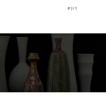
JP
CT