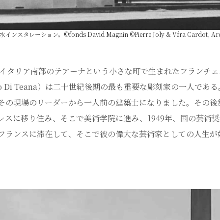
。©fonds David Magnin ©Pierre Joly & Véra Cardot, Archive
0年イタリア南部のテアーナという小さな町で生まれたフランチェスコ
ino Di Teana）は二十世紀後期の最も重要な彫刻家の一人
その現場のリーダーから一人前の建築士になりました。その後
レスに移り住み、そこで美術学院に進み、1949年、国の芸術奨
フランスに滞在して、そこで彼の偉大な芸術家としての人生が