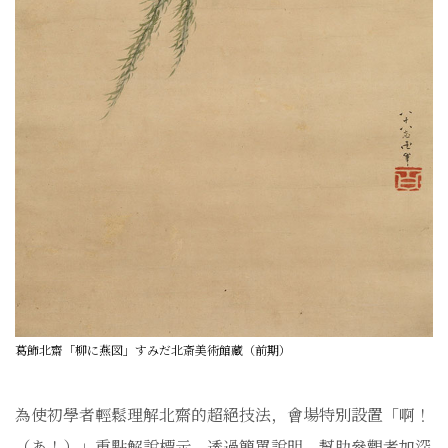
葛飾北齋「柳に燕図」すみだ北斎美術館藏（前期）
為使初學者輕鬆理解北齋的超絕技法，會場特別設置「啊！
（あ！）」重點解說標示，透過簡單說明，幫助參觀者加深