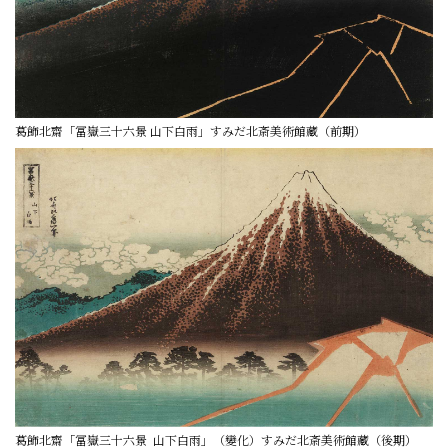
葛飾北齋「冨嶽三十六景 山下白雨」すみだ北斎美術館藏（前期）
葛飾北齋「冨嶽三十六景 山下白雨」（變化）すみだ北斎美術館藏（後期）