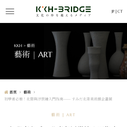
JP
CT
KKH > 藝術
藝術 | ART
首頁
藝術
初學者必看！北齋與浮世繪入門指南—— すみだ北斎美術館企畫展
藝術 | ART