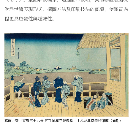
對浮世繪表現形式、構圖方法及印刷技法的認識，使鑑賞過
程更具啟發性與趣味性。
葛飾北齋「冨嶽三十六景 五百羅漢寺榮螺堂」すみだ北斎美術館藏（通期）