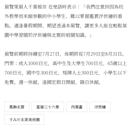
展覽策展人千葉椎奈 在受訪時表示：「我們注意到因為校
外教學而來館參觀的中小學生，難以掌握鑑賞浮世繪的重
點。適逢暑假期間，期望透過本展覽，讓更多人能在輕鬆氛
圍中學習關於浮世繪與北齋的相關知識。」
展覽前期將持續至7月27日，後期將從7月29日至8月31日。
門票：成人1000日元，高中生及大學生700日元，65歲以上
700日元，國中生300日元，殘障人士300日元，小學生以下
免費。週一休館，逢國定假日開館，隔日休館。
葛飾北齋
冨嶽三十六景
肉筆畫
浮世繪
すみだ北斎美術館