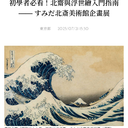
初學者必看！北齋與浮世繪入門指南
—— すみだ北斎美術館企畫展
東京都
2025/07/21 15:30