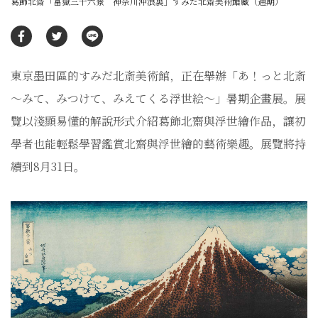
葛飾北齋「冨嶽三十六景 神奈川沖浪裏」すみだ北齋美術館藏（通期）
東京墨田區的すみだ北斎美術館，正在舉辦「あ！っと北斎
～みて、みつけて、みえてくる浮世絵～」暑期企畫展。展
覽以淺顯易懂的解說形式介紹葛飾北齋與浮世繪作品，讓初
學者也能輕鬆學習鑑賞北齋與浮世繪的藝術樂趣。展覽將持
續到8月31日。